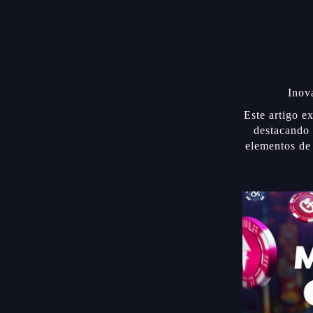
Inov
Este artigo e
destacando 
elementos de