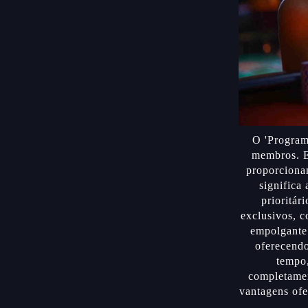
O 'Program
membros. E
proporciona
significa
prioritá
exclusivos, c
empolgante
oferecendo
tempo,
completamen
vantagens of