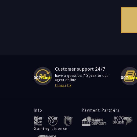
Customer support 24/7
have a question ? Speak to our
agent online
Contact CS
Info
Payment Partners
Gaming License