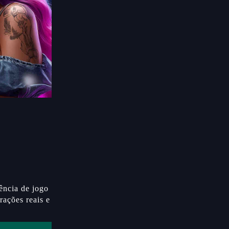
ência de jogo
rações reais e