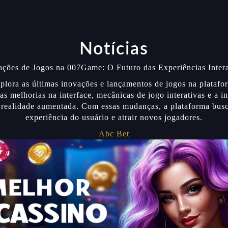
Notícias
ações de Jogos na 007Game: O Futuro das Experiências Intera
xplora as últimas inovações e lançamentos de jogos na plata
as melhorias na interface, mecânicas de jogo interativas e a i
 realidade aumentada. Com essas mudanças, a plataforma busc
experiência do usuário e atrair novos jogadores.
Abc Bet