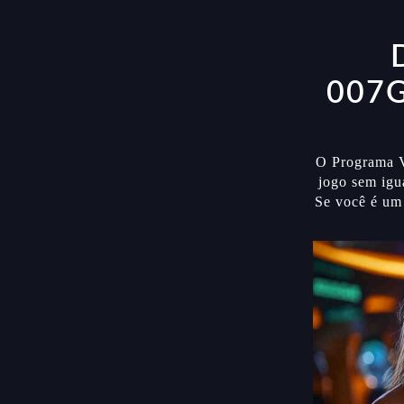
007G
O Programa V
jogo sem igu
Se você é um