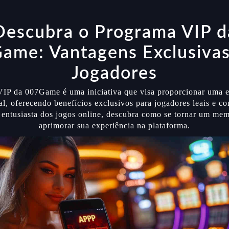
Descubra o Programa VIP d
ame: Vantagens Exclusivas
Jogadores
IP da 007Game é uma iniciativa que visa proporcionar uma e
al, oferecendo benefícios exclusivos para jogadores leais e c
 entusiasta dos jogos online, descubra como se tornar um me
aprimorar sua experiência na plataforma.