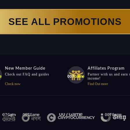
SEE ALL PROMOTIONS
New Member Guide
Affiliates Program
Check out FAQ and guides
Partner with us and earn
income!
Check now
Find Out more