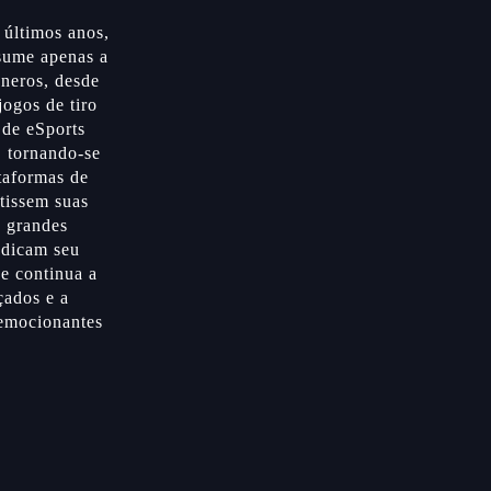
 últimos anos,
esume apenas a
êneros, desde
ogos de tiro
 de eSports
, tornando-se
ataformas de
tissem suas
 grandes
ndicam seu
e continua a
çados e a
 emocionantes