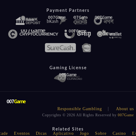
Payment Partners
Gaming License
Responsible Gambling
About us
Copyrights © 2026 All Rights Reserved by
007Game
Related Sites
cade
Eventos
Dicas
Aplicativo
Jogo
Sobre
Casino
E