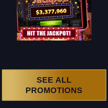
SEE ALL
PROMOTIONS