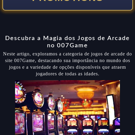
Descubra a Magia dos Jogos de Arcade
no 007Game
Neste artigo, exploramos a categoria de jogos de arcade do
site 007Game, destacando sua importância no mundo dos
jogos e a variedade de opções disponíveis que atraem
jogadores de todas as idades.