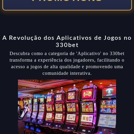
A Revolução dos Aplicativos de Jogos no
330bet
Descubra como a categoria de 'Aplicativo' no 330bet
transforma a experiência dos jogadores, facilitando o
acesso a jogos de alta qualidade e promovendo uma
comunidade interativa.