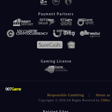
Payment Partners
Gaming License
Responsible Gambling
About us
Copyrights © 2026 All Rights Reserved by
330bet
Related Sites