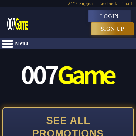
24*7 Support
Facebook
Email
LOGIN
SIGN UP
Menu
SEE ALL
PROMOTIONS