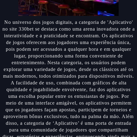
No universo dos jogos digitais, a categoria de 'Aplicativo'
no site 330bet se destaca como uma arena inovadora onde a
interatividade e a praticidade se encontram. Os aplicativos
de jogos oferecem aos jogadores uma experiência única,
pois podem ser acessados a qualquer hora e em qualquer
lugar, proporcionando uma forma conveniente de
entretenimento. Nesta categoria, os usuários podem
explorar uma variedade de jogos, desde os clássicos até os
mais modernos, todos otimizados para dispositivos móveis.
A facilidade de uso, combinada com gráficos de alta
qualidade e jogabilidade envolvente, faz dos aplicativos
uma escolha popular entre os entusiastas de jogos. Por
meio de uma interface amigável, os aplicativos permitem
que os jogadores façam apostas, participem de torneios e
aproveitem bônus exclusivos, tudo na palma da mão. Além
disso, a categoria de ‘Aplicativo’ é uma porta de entrada
para uma comunidade de jogadores que compartilham
dicas, estratégias e experiências, enriquecendo ainda mais a