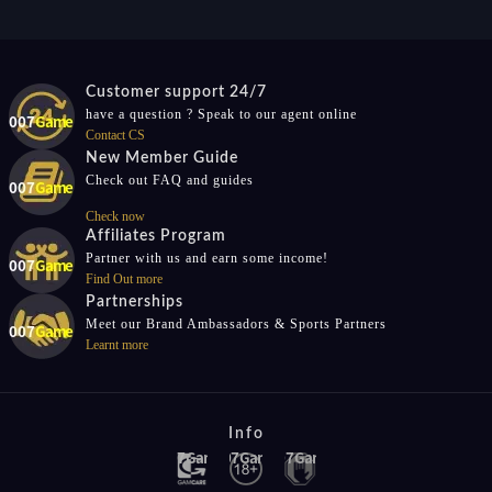
Customer support 24/7
have a question ? Speak to our agent online
Contact CS
New Member Guide
Check out FAQ and guides
Check now
Affiliates Program
Partner with us and earn some income!
Find Out more
Partnerships
Meet our Brand Ambassadors & Sports Partners
Learnt more
Info