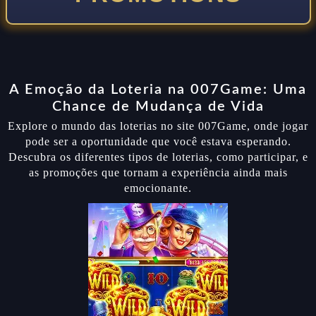
A Emoção da Loteria na 007Game: Uma
Chance de Mudança de Vida
Explore o mundo das loterias no site 007Game, onde jogar
pode ser a oportunidade que você estava esperando.
Descubra os diferentes tipos de loterias, como participar, e
as promoções que tornam a experiência ainda mais
emocionante.