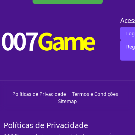
Aces
Log
Reg
Políticas de Privacidade
Termos e Condições
Sitemap
Políticas de Privacidade