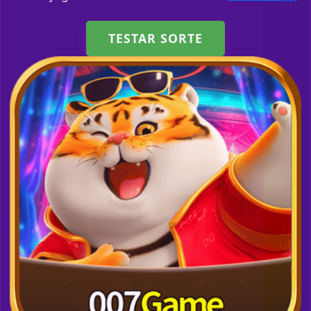
TESTAR SORTE