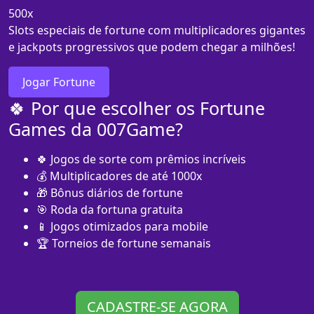
500x
Slots especiais de fortune com multiplicadores gigantes
e jackpots progressivos que podem chegar a milhões!
Jogar Fortune
🍀 Por que escolher os Fortune
Games da 007Game?
🍀 Jogos de sorte com prêmios incríveis
💰 Multiplicadores de até 1000x
🎁 Bônus diários de fortune
🎯 Roda da fortuna gratuita
📱 Jogos otimizados para mobile
🏆 Torneios de fortune semanais
CADASTRE-SE AGORA