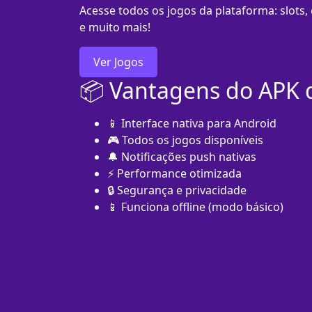
Acesse todos os jogos da plataforma: slots,
e muito mais!
Ver Jogos
📦 Vantagens do APK
📱 Interface nativa para Android
🎮 Todos os jogos disponíveis
🔔 Notificações push nativas
⚡ Performance otimizada
🔒 Segurança e privacidade
📱 Funciona offline (modo básico)