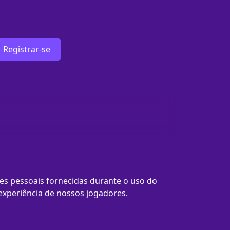
Registrar-se
es pessoais fornecidas durante o uso do
experiência de nossos jogadores.