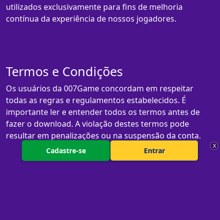
utilizados exclusivamente para fins de melhoria
contínua da experiência de nossos jogadores.
Termos e Condições
Os usuários da 007Game concordam em respeitar
todas as regras e regulamentos estabelecidos. É
importante ler e entender todos os termos antes de
fazer o download. A violação destes termos pode
resultar em penalizações ou na suspensão da conta.
X
Cadastre-se
Entrar