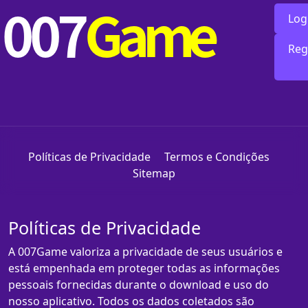
Log
Reg
Políticas de Privacidade
Termos e Condições
Sitemap
Políticas de Privacidade
A 007Game valoriza a privacidade de seus usuários e
está empenhada em proteger todas as informações
pessoais fornecidas durante o download e uso do
nosso aplicativo. Todos os dados coletados são