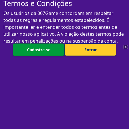
Termos e Condições
Os usuários da 007Game concordam em respeitar
todas as regras e regulamentos estabelecidos. É
importante ler e entender todos os termos antes de
utilizar nosso aplicativo. A violação destes termos pode
resultar em penalizações ou na suspensão da conta.
X
Cadastre-se
Entrar