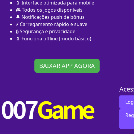
📱 Interface otimizada para mobile
🎮 Todos os jogos disponíveis
🔔 Notificações push de bônus
⚡ Carregamento rápido e suave
🔒 Segurança e privacidade
📱 Funciona offline (modo básico)
BAIXAR APP AGORA
Aces
Log
Reg