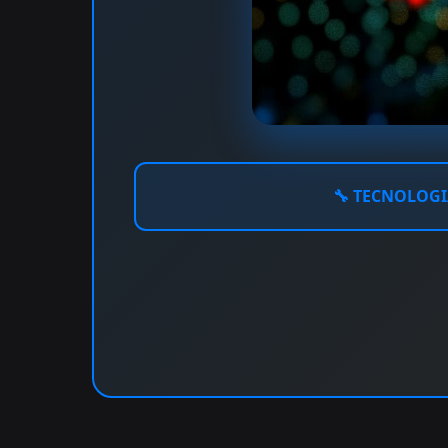
🔧
TECNOLOGI