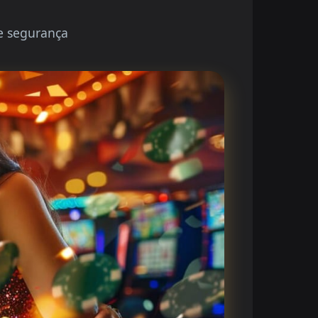
e segurança