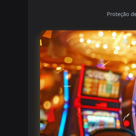
Proteção d