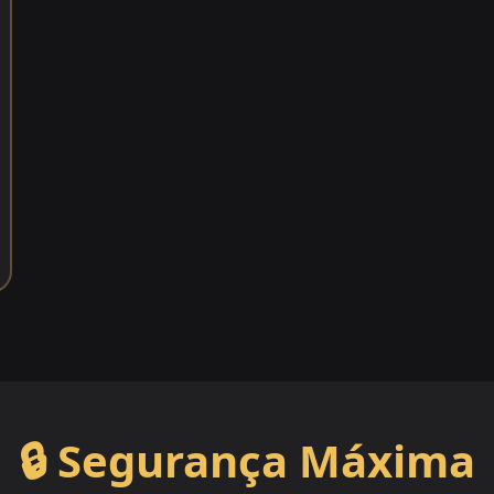
🔒 Segurança Máxima