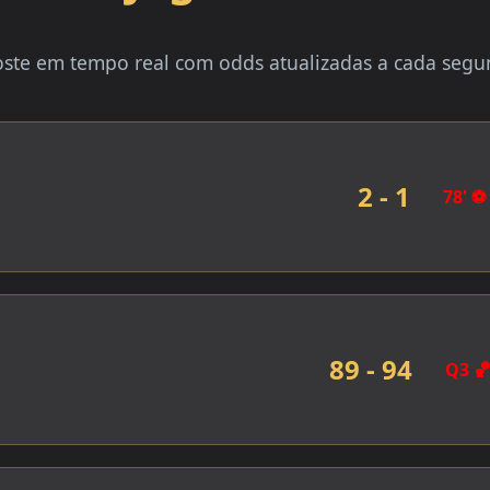
ste em tempo real com odds atualizadas a cada seg
2 - 1
78' ⚽
89 - 94
Q3 