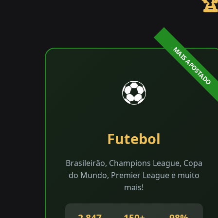

⚽
Futebol
Brasileirão, Champions League, Copa
do Mundo, Premier League e muito
mais!
2.847
150+
98%