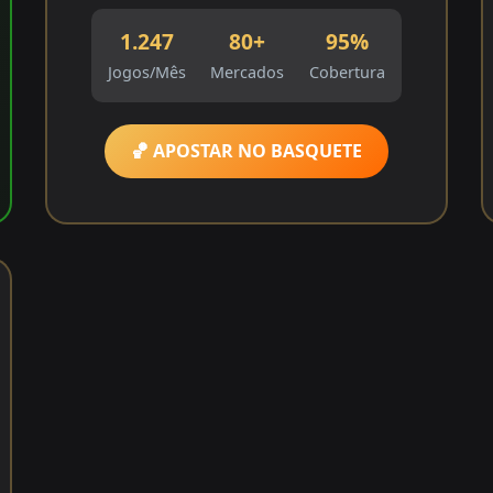
1.247
80+
95%
Jogos/Mês
Mercados
Cobertura
🏀 APOSTAR NO BASQUETE