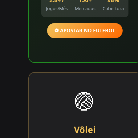
Jogos/Mês
Mercados
Cobertura
⚽ APOSTAR NO FUTEBOL
🏐
Vôlei