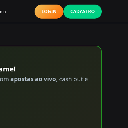
LOGIN
CADASTRO
rma
Game!
 com
apostas ao vivo
, cash out e