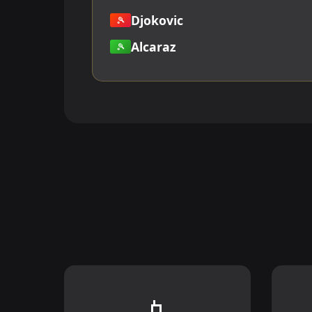
Djokovic
🎾
Alcaraz
🎾