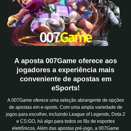
A aposta 007Game oferece aos
jogadores a experiência mais
conveniente de apostas em
eSports!
A 007Game oferece uma seleção abrangente de opções
de apostas em e-sports. Com uma ampla variedade de
jogos para escolher, incluindo League of Legends, Dota 2
e CS:GO, há algo para todos os fãs de esportes
eletrônicos. Além das apostas pré-jogo, a 007Game