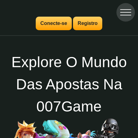
Conecte-se
Registro
Explore O Mundo
Das Apostas Na
007Game