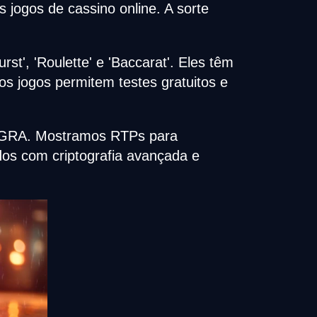
ogos de cassino online. A sorte
t', 'Roulette' e 'Baccarat'. Eles têm
 jogos permitem testes gratuitos e
OGRA. Mostramos RTPs para
os com criptografia avançada e