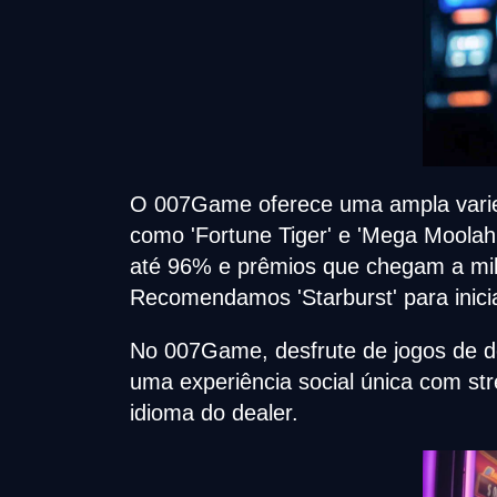
O 007Game oferece uma ampla varieda
como 'Fortune Tiger' e 'Mega Moolah
até 96% e prêmios que chegam a mil
Recomendamos 'Starburst' para inici
No 007Game, desfrute de jogos de dea
uma experiência social única com st
idioma do dealer.