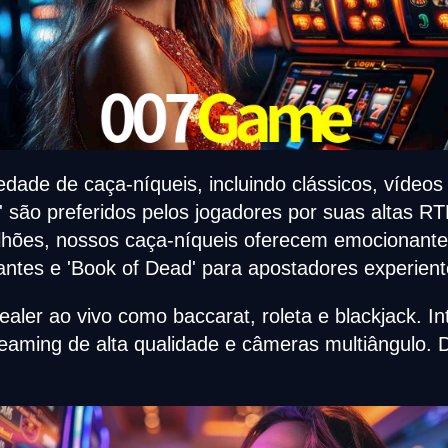
de de caça-níqueis, incluindo clássicos, vídeos
' são preferidos pelos jogadores por suas altas
hões, nossos caça-níqueis oferecem emocionante
antes e 'Book of Dead' para apostadores experient
ler ao vivo como baccarat, roleta e blackjack. Int
reaming de alta qualidade e câmeras multiângulo.