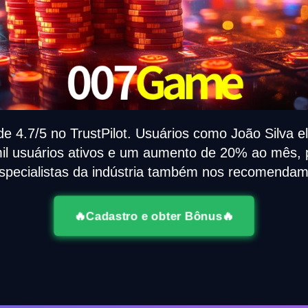
 4.7/5 no TrustPilot. Usuários como João Silva 
 mil usuários ativos e um aumento de 20% ao mês
pecialistas da indústria também nos recomendam
🔥Cadastro e obter Bônus🔥