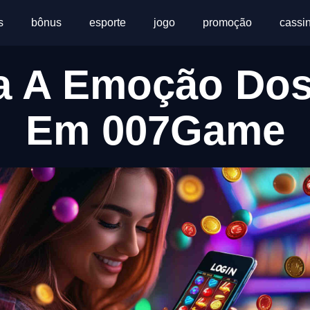
s
bônus
esporte
jogo
promoção
cassi
a A Emoção Dos
Em 007Game