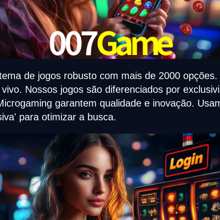
ma de jogos robusto com mais de 2000 opções. I
vivo. Nossos jogos são diferenciados por exclusi
 Microgaming garantem qualidade e inovação. Usam
siva' para otimizar a busca.