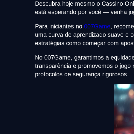
Descubra hoje mesmo o Cassino Onli
está esperando por você — venha jog
Para iniciantes no
007Game
, recome
uma curva de aprendizado suave e o
estratégias como começar com apost
No 007Game, garantimos a equidad
transparência e promovemos o jogo 
protocolos de segurança rigorosos.