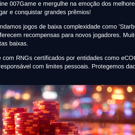
ne 007Game e mergulhe na emoção dos melhores j
ar e conquistar grandes prêmios!
ndamos jogos de baixa complexidade como 'Starburs
ferecem recompensas para novos jogadores. Muitos
as baixas.
e com RNGs certificados por entidades como eC
responsável com limites pessoais. Protegemos dad